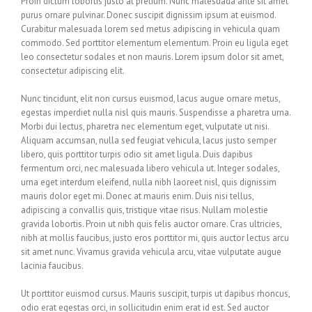
Proin dictum lobortis justo at pretium. Nunc malesuada ante sit amet
purus ornare pulvinar. Donec suscipit dignissim ipsum at euismod.
Curabitur malesuada lorem sed metus adipiscing in vehicula quam
commodo. Sed porttitor elementum elementum. Proin eu ligula eget
leo consectetur sodales et non mauris. Lorem ipsum dolor sit amet,
consectetur adipiscing elit.
Nunc tincidunt, elit non cursus euismod, lacus augue ornare metus,
egestas imperdiet nulla nisl quis mauris. Suspendisse a pharetra urna.
Morbi dui lectus, pharetra nec elementum eget, vulputate ut nisi.
Aliquam accumsan, nulla sed feugiat vehicula, lacus justo semper
libero, quis porttitor turpis odio sit amet ligula. Duis dapibus
fermentum orci, nec malesuada libero vehicula ut. Integer sodales,
urna eget interdum eleifend, nulla nibh laoreet nisl, quis dignissim
mauris dolor eget mi. Donec at mauris enim. Duis nisi tellus,
adipiscing a convallis quis, tristique vitae risus. Nullam molestie
gravida lobortis. Proin ut nibh quis felis auctor ornare. Cras ultricies,
nibh at mollis faucibus, justo eros porttitor mi, quis auctor lectus arcu
sit amet nunc. Vivamus gravida vehicula arcu, vitae vulputate augue
lacinia faucibus.
Ut porttitor euismod cursus. Mauris suscipit, turpis ut dapibus rhoncus,
odio erat egestas orci, in sollicitudin enim erat id est. Sed auctor