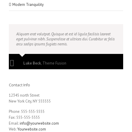
Modern Tranquility
Aliquam erat volutpat. Quisque at est id ligula facilisis laoreet
eget pulvinar nibh. Suspendisse at ultrices dui. Curabitur ac felis
arcu sadips ipsums fugiats nemis.
Luke Beck
,
Theme Fusion
Contact Info
12345 north Street
New York City, NY 555555
Phone: 555-555-5555
Fax: 555-555-5555
Email:
info@yourwebsite.com
Web:
Yourwebsite.com