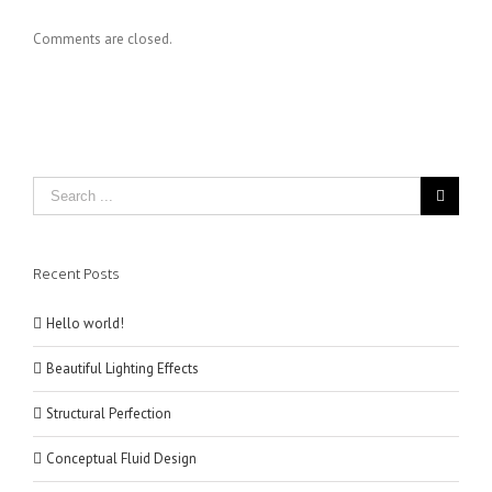
Vitae
Proin
Nibh
Sodales
Comments are closed.
Un
Quam
Odiosters
Nec
Sollicit
Recent Posts
Hello world!
Beautiful Lighting Effects
Structural Perfection
Conceptual Fluid Design