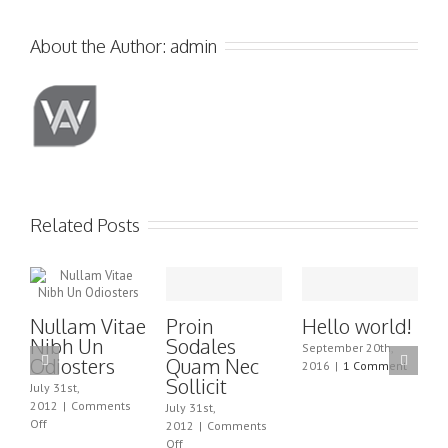
About the Author: 
admin
Related Posts
Nullam Vitae
Proin
Hello world!
D
Nibh Un
Sodales
September 20th,
Odiosters
Quam Nec
2016
|
1 Comment
Sollicit
July 31st,
Ju
2012
|
Comments
2
July 31st,
on
Off
O
2012
|
Comments
Nullam
on
Off