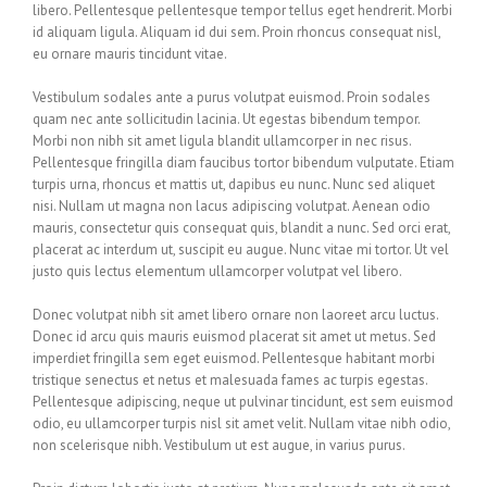
libero. Pellentesque pellentesque tempor tellus eget hendrerit. Morbi
id aliquam ligula. Aliquam id dui sem. Proin rhoncus consequat nisl,
eu ornare mauris tincidunt vitae.
Vestibulum sodales ante a purus volutpat euismod. Proin sodales
quam nec ante sollicitudin lacinia. Ut egestas bibendum tempor.
Morbi non nibh sit amet ligula blandit ullamcorper in nec risus.
Pellentesque fringilla diam faucibus tortor bibendum vulputate. Etiam
turpis urna, rhoncus et mattis ut, dapibus eu nunc. Nunc sed aliquet
nisi. Nullam ut magna non lacus adipiscing volutpat. Aenean odio
mauris, consectetur quis consequat quis, blandit a nunc. Sed orci erat,
placerat ac interdum ut, suscipit eu augue. Nunc vitae mi tortor. Ut vel
justo quis lectus elementum ullamcorper volutpat vel libero.
Donec volutpat nibh sit amet libero ornare non laoreet arcu luctus.
Donec id arcu quis mauris euismod placerat sit amet ut metus. Sed
imperdiet fringilla sem eget euismod. Pellentesque habitant morbi
tristique senectus et netus et malesuada fames ac turpis egestas.
Pellentesque adipiscing, neque ut pulvinar tincidunt, est sem euismod
odio, eu ullamcorper turpis nisl sit amet velit. Nullam vitae nibh odio,
non scelerisque nibh. Vestibulum ut est augue, in varius purus.