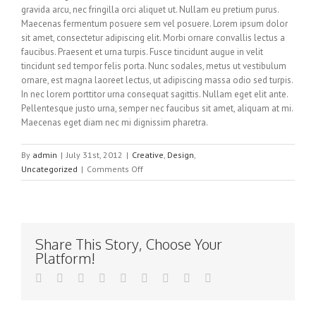
gravida arcu, nec fringilla orci aliquet ut. Nullam eu pretium purus.
Maecenas fermentum posuere sem vel posuere. Lorem ipsum dolor
sit amet, consectetur adipiscing elit. Morbi ornare convallis lectus a
faucibus. Praesent et urna turpis. Fusce tincidunt augue in velit
tincidunt sed tempor felis porta. Nunc sodales, metus ut vestibulum
ornare, est magna laoreet lectus, ut adipiscing massa odio sed turpis.
In nec lorem porttitor urna consequat sagittis. Nullam eget elit ante.
Pellentesque justo urna, semper nec faucibus sit amet, aliquam at mi.
Maecenas eget diam nec mi dignissim pharetra.
By
admin
|
July 31st, 2012
|
Creative
,
Design
,
on
Uncategorized
|
Comments Off
Praesent
Et
Urna
Turpis
Share This Story, Choose Your
Platform!