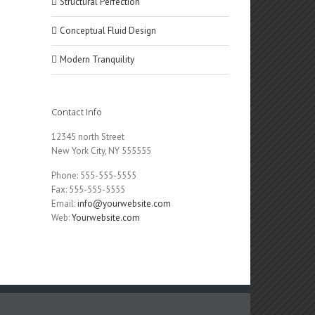
Structural Perfection
Conceptual Fluid Design
Modern Tranquility
Contact Info
12345 north Street
New York City, NY 555555
Phone: 555-555-5555
Fax: 555-555-5555
Email:
info@yourwebsite.com
Web:
Yourwebsite.com