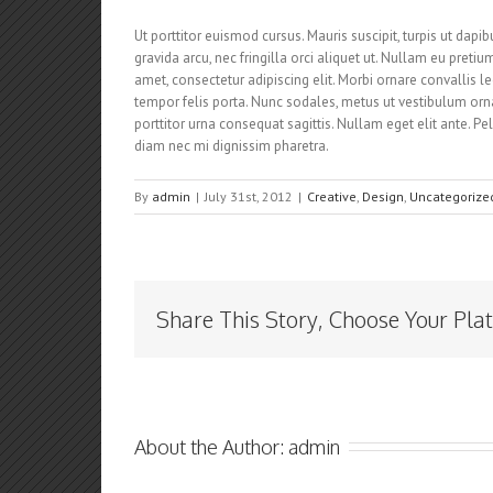
Ut porttitor euismod cursus. Mauris suscipit, turpis ut dapib
gravida arcu, nec fringilla orci aliquet ut. Nullam eu pr
amet, consectetur adipiscing elit. Morbi ornare convallis lec
tempor felis porta. Nunc sodales, metus ut vestibulum orna
porttitor urna consequat sagittis. Nullam eget elit ante. 
diam nec mi dignissim pharetra.
By
admin
|
July 31st, 2012
|
Creative
,
Design
,
Uncategorize
Share This Story, Choose Your Pla
About the Author: 
admin