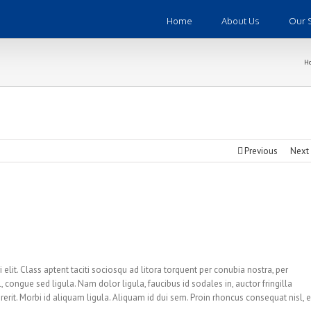
Home
About Us
Our 
H
Previous
Next
 elit. Class aptent taciti sociosqu ad litora torquent per conubia nostra, per
 congue sed ligula. Nam dolor ligula, faucibus id sodales in, auctor fringilla
erit. Morbi id aliquam ligula. Aliquam id dui sem. Proin rhoncus consequat nisl, 