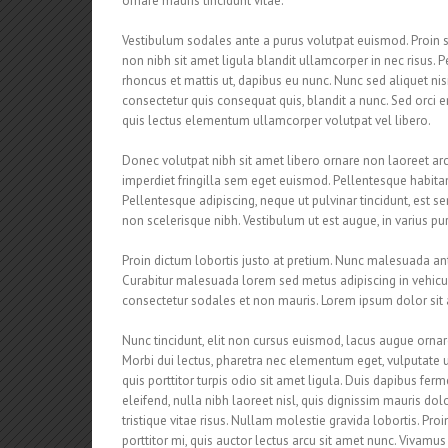
ornare mauris tincidunt vitae.
Vestibulum sodales ante a purus volutpat euismod. Proin s
non nibh sit amet ligula blandit ullamcorper in nec risus. 
rhoncus et mattis ut, dapibus eu nunc. Nunc sed aliquet ni
consectetur quis consequat quis, blandit a nunc. Sed orci era
quis lectus elementum ullamcorper volutpat vel libero.
Donec volutpat nibh sit amet libero ornare non laoreet arc
imperdiet fringilla sem eget euismod. Pellentesque habitan
Pellentesque adipiscing, neque ut pulvinar tincidunt, est s
non scelerisque nibh. Vestibulum ut est augue, in varius pu
Proin dictum lobortis justo at pretium. Nunc malesuada ant
Curabitur malesuada lorem sed metus adipiscing in vehic
consectetur sodales et non mauris. Lorem ipsum dolor sit a
Nunc tincidunt, elit non cursus euismod, lacus augue ornar
Morbi dui lectus, pharetra nec elementum eget, vulputate u
quis porttitor turpis odio sit amet ligula. Duis dapibus fe
eleifend, nulla nibh laoreet nisl, quis dignissim mauris dolo
tristique vitae risus. Nullam molestie gravida lobortis. Proin
porttitor mi, quis auctor lectus arcu sit amet nunc. Vivamus