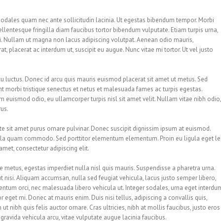
odales quam nec ante sollicitudin lacinia. Ut egestas bibendum tempor. Morbi
Pellentesque fringilla diam faucibus tortor bibendum vulputate. Etiam turpis urna,
si. Nullam ut magna non lacus adipiscing volutpat. Aenean odio mauris,
t, placerat ac interdum ut, suscipit eu augue. Nunc vitae mi tortor. Ut vel justo
u luctus. Donec id arcu quis mauris euismod placerat sit amet ut metus. Sed
t morbi tristique senectus et netus et malesuada fames ac turpis egestas.
em euismod odio, eu ullamcorper turpis nisl sit amet velit. Nullam vitae nibh odio,
rus.
e sit amet purus ornare pulvinar. Donec suscipit dignissim ipsum at euismod.
ula quam commodo. Sed porttitor elementum elementum. Proin eu ligula eget l
met, consectetur adipiscing elit.
e metus, egestas imperdiet nulla nisl quis mauris. Suspendisse a pharetra urna.
t nisi. Aliquam accumsan, nulla sed feugiat vehicula, lacus justo semper libero,
rmentum orci, nec malesuada libero vehicula ut. Integer sodales, urna eget interdu
r eget mi. Donec at mauris enim. Duis nisi tellus, adipiscing a convallis quis,
 ut nibh quis felis auctor ornare. Cras ultricies, nibh at mollis faucibus, justo eros
 gravida vehicula arcu, vitae vulputate augue lacinia faucibus.