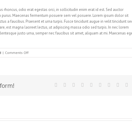
us rhoncus, odio erat egestas orci, in sollicitudin enim erat id est. Sed auctor
etium purus. Maecenas fermentum posuere sem vel posuere. Lorem ipsum dolor sit
tus a faucibus. Praesent et urna turpis. Fusce tincidunt augue in velit tincidunt se
re, est magna laoreet lectus, ut adipiscing massa odio sed turpis. In nec lorem
Pellentesque justo urna, semper nec faucibus sit amet, aliquam at mi. Maecenas eg
on
d
|
Comments Off
Nullam
Vitae
Nibh
Un
Odiosters
tform!