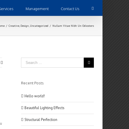
Services
Management
Contact Us
ome
/
Creative
,
Design
,
Uncategorized
/
Nullam Vitae Nibh Un Odiosters
Recent Posts
Hello world!
Beautiful Lighting Effects
Structural Perfection
eu