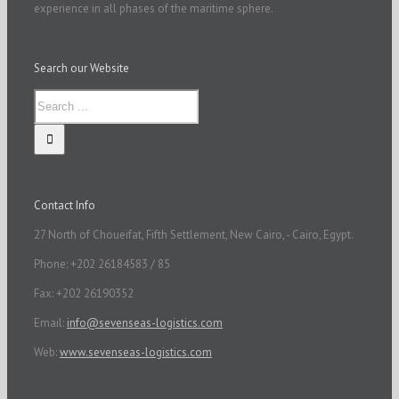
experience in all phases of the maritime sphere.
Search our Website
Contact Info
27 North of Choueifat, Fifth Settlement, New Cairo, - Cairo, Egypt.
Phone: +202 26184583 / 85
Fax: +202 26190352
Email:
info@sevenseas-logistics.com
Web:
www.sevenseas-logistics.com