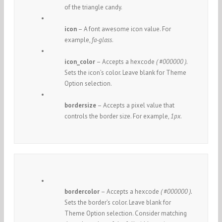
of the triangle candy.
icon
– A font awesome icon value. For
example,
fa-glass
.
icon_color
– Accepts a hexcode
( #000000 ).
Sets the icon’s color. Leave blank for Theme
Option selection.
bordersize
– Accepts a pixel value that
controls the border size. For example,
1px
.
bordercolor
– Accepts a hexcode
( #000000 ).
Sets the border’s color. Leave blank for
Theme Option selection. Consider matching