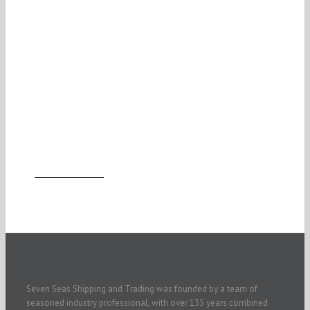
Join The
100,000+
Satisfied Avada
Users!
BUY AVADA NOW!
Seven Seas Shipping and Trading was founded by a team of
seasoned industry professional, with over 135 years combined